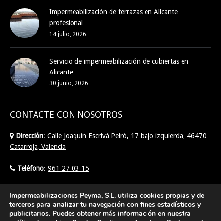
Impermeabilización de terrazas en Alicante
profesional
14 julio, 2026
Servicio de impermeabilización de cubiertas en
Alicante
30 junio, 2026
CONTACTE CON NOSOTROS
Dirección
:
Calle Joaquín Escrivá Peiró, 17 bajo izquierda, 46470
Catarroja, Valencia
Teléfono
:
961 27 03 15
Email
:
info@imperpeyma.com
Impermeabilizaciones Peyma, S.L. utiliza cookies propias y de
terceros para analizar tu navegación con fines estadísticos y
publicitarios. Puedes obtener más información en nuestra
Find us on: