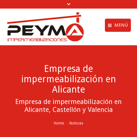
MENÚ
Aviso legal
Quiénes Somos
Política de privac
Obras Realizadas
Empresa de
Política de cookie
Trabajos de
impermeabilización en
Impermeabilización
menú creditos
Alicante
Vídeos
Empresa de impermeabilización en
Clientes
Alicante, Castellón y Valencia
Noticias
You are here:
Home
Noticias
Contactar