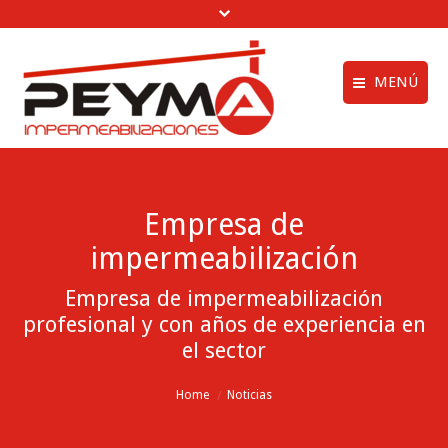
MENÚ
Aviso legal
Quiénes Somos
Política de privac
Obras Realizadas
Empresa de
Política de cookie
Trabajos de
impermeabilización
Impermeabilización
menú creditos
Vídeos
Empresa de impermeabilización
profesional y con años de experiencia en
Clientes
el sector
Noticias
You are here:
Home
Noticias
Contactar