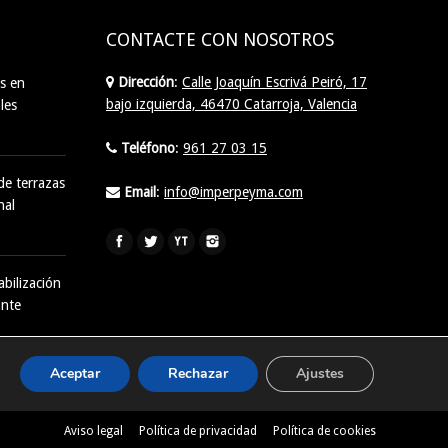
CONTACTE CON NOSOTROS
Dirección
:
Calle Joaquín Escrivá Peiró, 17
s en
bajo izquierda, 46470 Catarroja, Valencia
les
Teléfono
:
961 27 03 15
de terrazas
Email
:
info@imperpeyma.com
nal
Find us on:
bilización
ante
Aceptar
Rechazar
Ajustes
Aviso legal
Política de privacidad
Política de cookies