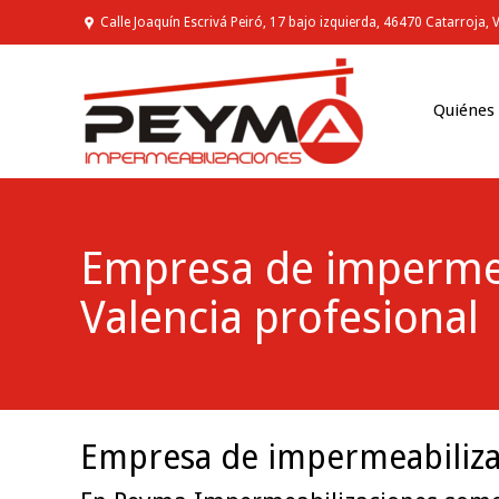
Calle Joaquín Escrivá Peiró, 17 bajo izquierda, 46470 Catarroja, 
Quiénes
Empresa de impermea
Valencia profesional
Empresa de impermeabilizac