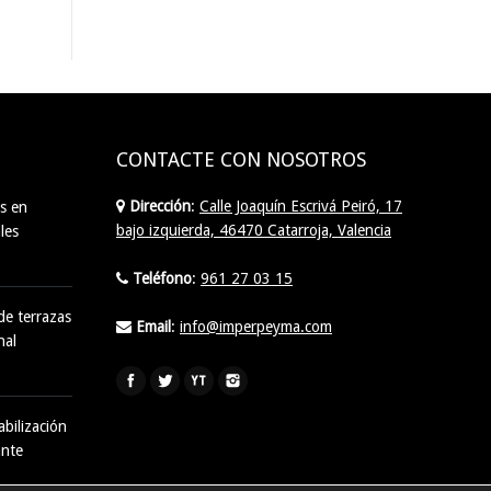
CONTACTE CON NOSOTROS
Dirección
:
Calle Joaquín Escrivá Peiró, 17
s en
bajo izquierda, 46470 Catarroja, Valencia
les
Teléfono
:
961 27 03 15
de terrazas
Email
:
info@imperpeyma.com
nal
Find us on:
bilización
ante