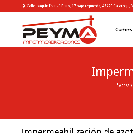
Calle Joaquín Escrivá Peiró, 17 bajo izquierda, 46470 Catarroja, 
Quiénes
Imperme
Servi
You are here:
Impermeabilización de azot