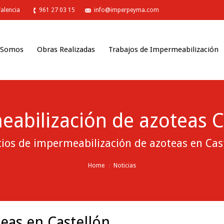
Valencia
961 27 03 15
info@imperpeyma.com
 Somos
Obras Realizadas
Trabajos de Impermeabilización
abilización de azoteas C
cios de impermeabilización de azoteas en Cas
Home
Noticias
eas en Castellón.