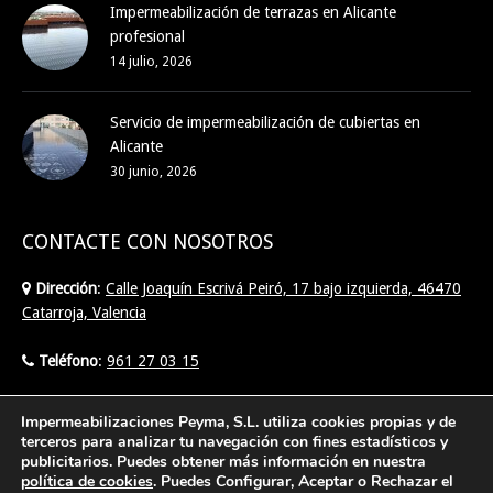
Impermeabilización de terrazas en Alicante
profesional
14 julio, 2026
Servicio de impermeabilización de cubiertas en
Alicante
30 junio, 2026
CONTACTE CON NOSOTROS
Dirección
:
Calle Joaquín Escrivá Peiró, 17 bajo izquierda, 46470
Catarroja, Valencia
Teléfono
:
961 27 03 15
Email
:
info@imperpeyma.com
Impermeabilizaciones Peyma, S.L. utiliza cookies propias y de
terceros para analizar tu navegación con fines estadísticos y
publicitarios. Puedes obtener más información en nuestra
Find us on:
política de cookies
. Puedes Configurar, Aceptar o Rechazar el