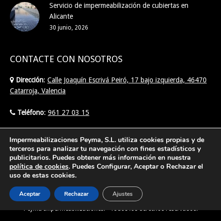
Servicio de impermeabilización de cubiertas en
Alicante
30 junio, 2026
CONTACTE CON NOSOTROS
Dirección
:
Calle Joaquín Escrivá Peiró, 17 bajo izquierda, 46470
Catarroja, Valencia
Teléfono
:
961 27 03 15
Email
:
info@imperpeyma.com
Impermeabilizaciones Peyma, S.L. utiliza cookies propias y de
terceros para analizar tu navegación con fines estadísticos y
publicitarios. Puedes obtener más información en nuestra
Find us on:
política de cookies
. Puedes Configurar, Aceptar o Rechazar el
uso de estas cookies.
Aceptar
Rechazar
Ajustes
Creado por Tandem Marketing Digital
Posicionamiento SEO Valencia
©
Peyma Impermeabilizaciones. - Todos los derechos reservados.