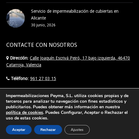
Servicio de impermeabilización de cubiertas en
Alicante
30 junio, 2026
CONTACTE CON NOSOTROS
Dirección
:
Calle Joaquín Escrivá Peiró, 17 bajo izquierda, 46470
Catarroja, Valencia
Teléfono
:
961 27 03 15
Email
:
info@imperpeyma.com
Impermeabilizaciones Peyma, S.L. utiliza cookies propias y de
terceros para analizar tu navegación con fines estadísticos y
publicitarios. Puedes obtener más información en nuestra
Find us on:
política de cookies
. Puedes Configurar, Aceptar o Rechazar el
uso de estas cookies.
Aceptar
Rechazar
Ajustes
Creado por Tandem Marketing Digital
Posicionamiento SEO Valencia
©