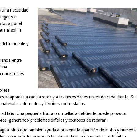
s una necesidad
oteger sus
ocado por el
a al sol, la
d del inmueble y
rencia entre
 Una
reduce costes
presa
nes adaptadas a cada azotea y a las necesidades reales de cada cliente. Su
materiales adecuados y técnicas contrastadas.
 edificio. Una pequeña fisura o un sellado deficiente puede provocar
iores, generando problemas difíciles y costosos de reparar.
l agua, sino que también ayuda a prevenir la aparición de moho y humeda
os espacios interiores y en la calidad de vida de quienes los habitan.