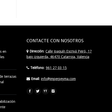
CONTACTE CON NOSOTROS
Dirección
:
Calle Joaquín Escrivá Peiró, 17
s en
bajo izquierda, 46470 Catarroja, Valencia
les
Teléfono
:
961 27 03 15
de terrazas
Email
:
info@imperpeyma.com
nal
Find us on:
bilización
ante