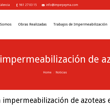
Valencia
961 27 03 15
info@imperpeyma.com
 Somos
Obras Realizadas
Trabajos de Impermeabilización
 impermeabilización de az
Home
Noticias
n impermeabilización de azoteas 