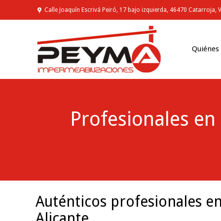
Calle Joaquín Escrivá Peiró, 17 bajo izquierda, 46470 Catarroja, 
Quiénes
Profesionales en
You are here:
Auténticos profesionales e
Alicante