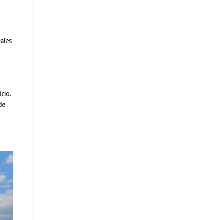
ales
cio.
de