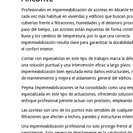
Profesionales en impermeabilización de azoteas en Alicante e
cada vez más habitual en viviendas y edificios que buscan pr
cubiertas frente a filtraciones, humedades y el deterioro prov
paso del tiempo. Las azoteas están expuestas de forma continu
lluvia y los cambios de temperatura, por lo que una correcta
impermeabilización resulta clave para garantizar la durabilida
el confort interior.
Contar con especialistas en este tipo de trabajos marca la dife
una solución puntual y una intervención eficaz a largo plazo.
impermeabilización bien ejecutada evita daños estructurales, 
de mantenimiento y mejora el aislamiento general del edificio.
Peyma Impermeabilizaciones se ha consolidado como una em
especializada en este tipo de actuaciones, ofreciendo solucio
enfoque profesional permite actuar con precisión, empleando 
Las azoteas son uno de los puntos más sensibles de cualquier
filtraciones que afecten a techos, paredes y estructuras inter
Una impermeabilización profesional no solo protege frente a
persistentes. Esto repercute directamente en la salubridad de l