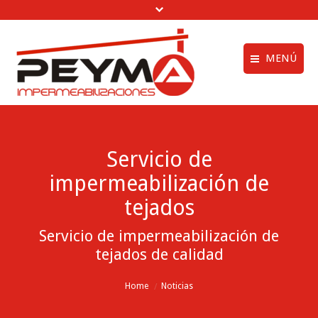
MENÚ
Aviso legal
Quiénes Somos
Política de privac
Obras Realizadas
Servicio de
Política de cookie
Trabajos de
impermeabilización de
Impermeabilización
menú creditos
tejados
Vídeos
Servicio de impermeabilización de
Clientes
tejados de calidad
Noticias
You are here:
Home
Noticias
Contactar