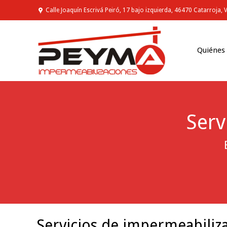
Calle Joaquín Escrivá Peiró, 17 bajo izquierda, 46470 Catarroja, 
Quiénes
Serv
You are here:
Servicios de impermeabiliz