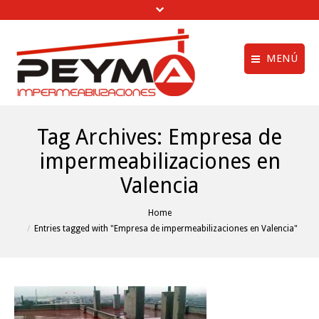
MENÚ
Aviso legal
Quiénes Somos
Tag Archives:
Empresa de
Política de privac
Obras Realizadas
impermeabilizaciones en
Política de cookie
Trabajos de
Valencia
Impermeabilización
menú creditos
Vídeos
You are here:
Home
Entries tagged with "Empresa de impermeabilizaciones en Valencia"
Clientes
Noticias
Contactar