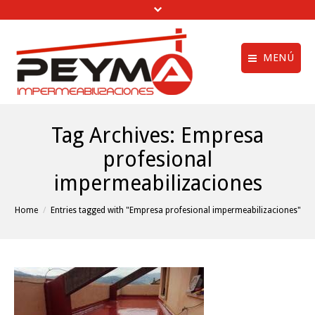
MENÚ
Aviso legal
Quiénes Somos
Tag Archives:
Empresa
Política de privac
Obras Realizadas
profesional
Política de cookie
Trabajos de
impermeabilizaciones
Impermeabilización
menú creditos
Vídeos
You are here:
Home
Entries tagged with "Empresa profesional impermeabilizaciones"
Clientes
Noticias
Contactar