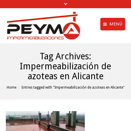
MENÚ
Aviso legal
Quiénes Somos
Tag Archives:
Política de privac
Obras Realizadas
Impermeabilización de
Política de cookie
Trabajos de
azoteas en Alicante
Impermeabilización
menú creditos
Vídeos
You are here:
Home
Entries tagged with "Impermeabilización de azoteas en Alicante"
Clientes
Noticias
Contactar