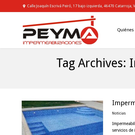
Calle Joaquín Escrivá Peiró, 17 bajo izquierda, 46470 Catarroja, 
Quiénes
Tag Archives:
I
You are here:
Imperme
Noticias
Impermeabili
servicios de