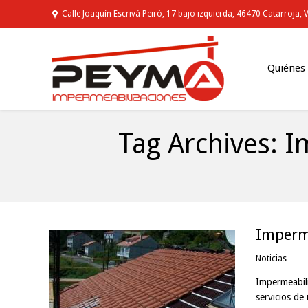
Calle Joaquín Escrivá Peiró, 17 bajo izquierda, 46470 Catarroja, 
Quiénes
Tag Archives:
I
You are here:
Imperme
Noticias
Impermeabili
servicios de