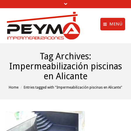
MENÚ
Aviso legal
Quiénes Somos
Tag Archives:
Política de privac
Obras Realizadas
Impermeabilización piscinas
Política de cookie
Trabajos de
en Alicante
Impermeabilización
menú creditos
Vídeos
You are here:
Home
Entries tagged with "Impermeabilización piscinas en Alicante"
Clientes
Noticias
Contactar