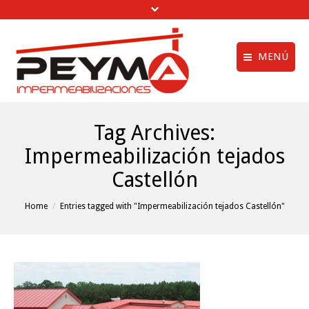
MENÚ
Aviso legal
Quiénes Somos
Tag Archives:
Política de privac
Obras Realizadas
Impermeabilización tejados
Política de cookie
Trabajos de
Castellón
Impermeabilización
menú creditos
Vídeos
You are here:
Home
Entries tagged with "Impermeabilización tejados Castellón"
Clientes
Noticias
Contactar