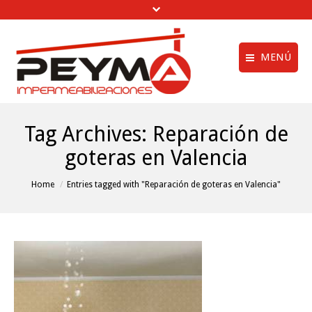
MENÚ
Aviso legal
Quiénes Somos
Tag Archives:
Reparación de
Política de privac
Obras Realizadas
goteras en Valencia
Política de cookie
Trabajos de
Impermeabilización
menú creditos
You are here:
Home
Entries tagged with "Reparación de goteras en Valencia"
Vídeos
Clientes
Noticias
Contactar