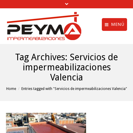
MENÚ
Aviso legal
Quiénes Somos
Tag Archives:
Servicios de
Política de privac
Obras Realizadas
impermeabilizaciones
Política de cookie
Trabajos de
Valencia
Impermeabilización
menú creditos
Vídeos
You are here:
Home
Entries tagged with "Servicios de impermeabilizaciones Valencia"
Clientes
Noticias
Contactar