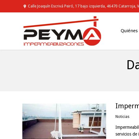
Calle Joaquín Escrivá Peiró, 17 bajo izquierda, 46470 Catarroja, 
Quiénes
Da
You are here:
Imperme
Noticias
Impermeabili
servicios de