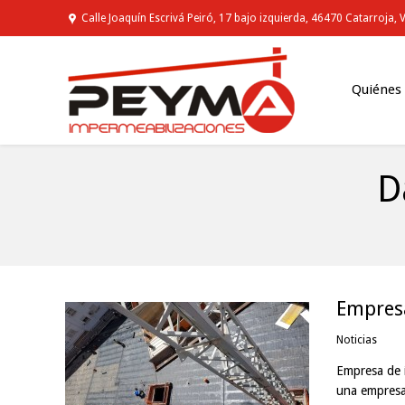
Calle Joaquín Escrivá Peiró, 17 bajo izquierda, 46470 Catarroja, 
Quiénes
D
You are here:
Empresa
Noticias
Empresa de 
una empresa 