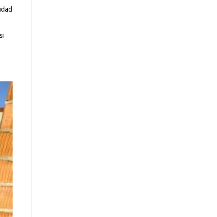
lidad
si