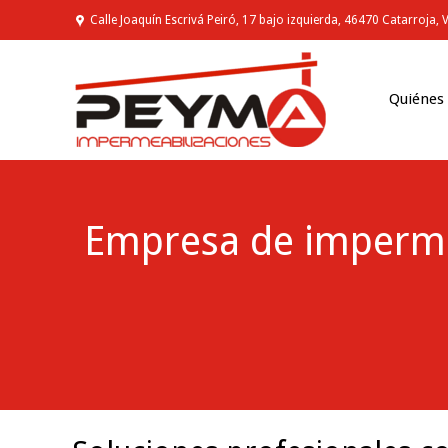
Calle Joaquín Escrivá Peiró, 17 bajo izquierda, 46470 Catarroja, 
Quiénes
Empresa de imperme
You are here: