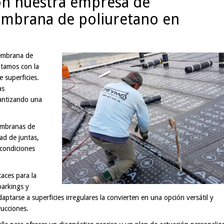
on nuestra empresa de
mbrana de poliuretano en
membrana de
ntamos con la
 superficies.
as
antizando una
embranas de
dad de juntas,
 condiciones
aces para la
parkings y
aptarse a superficies irregulares la convierten en una opción versátil y
rucciones.