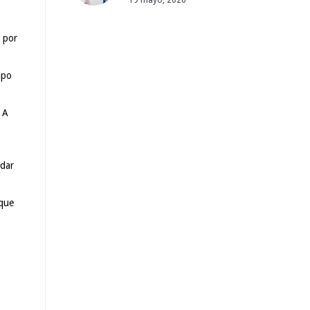
19 mayo, 2026
 por
ipo
. A
idar
 que