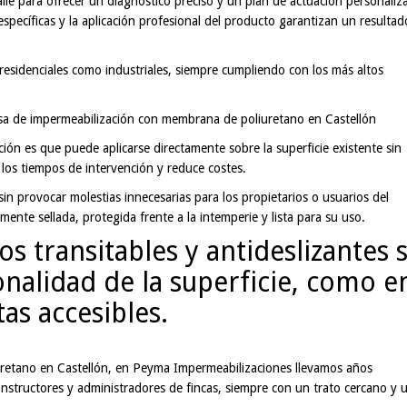
e para ofrecer un diagnóstico preciso y un plan de actuación personaliz
specíficas y la aplicación profesional del producto garantizan un resultad
esidenciales como industriales, siempre cumpliendo con los más altos
resa de impermeabilización con membrana de poliuretano en Castellón
ción es que puede aplicarse directamente sobre la superficie existente sin
a los tiempos de intervención y reduce costes.
sin provocar molestias innecesarias para los propietarios o usuarios del
ente sellada, protegida frente a la intemperie y lista para su uso.
transitables y antideslizantes s
nalidad de la superficie, como e
tas accesibles.
etano en Castellón, en Peyma Impermeabilizaciones llevamos años
onstructores y administradores de fincas, siempre con un trato cercano y 