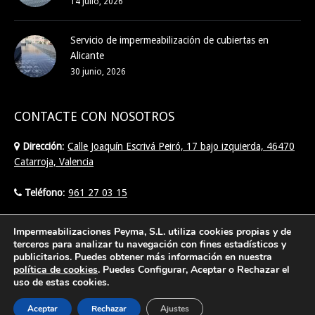
14 julio, 2026
Servicio de impermeabilización de cubiertas en
Alicante
30 junio, 2026
CONTACTE CON NOSOTROS
Dirección
:
Calle Joaquín Escrivá Peiró, 17 bajo izquierda, 46470
Catarroja, Valencia
Teléfono
:
961 27 03 15
Email
:
info@imperpeyma.com
Impermeabilizaciones Peyma, S.L. utiliza cookies propias y de
terceros para analizar tu navegación con fines estadísticos y
publicitarios. Puedes obtener más información en nuestra
Find us on:
política de cookies
. Puedes Configurar, Aceptar o Rechazar el
uso de estas cookies.
Aceptar
Rechazar
Ajustes
Creado por Tandem Marketing Digital
Posicionamiento SEO Valencia
©