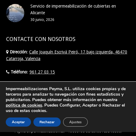
Servicio de impermeabilización de cubiertas en
Alicante
30 junio, 2026
CONTACTE CON NOSOTROS
Dirección
:
Calle Joaquín Escrivá Peiró, 17 bajo izquierda, 46470
Catarroja, Valencia
Teléfono
:
961 27 03 15
Email
:
info@imperpeyma.com
Impermeabilizaciones Peyma, S.L. utiliza cookies propias y de
terceros para analizar tu navegación con fines estadísticos y
publicitarios. Puedes obtener más información en nuestra
Find us on:
política de cookies
. Puedes Configurar, Aceptar o Rechazar el
uso de estas cookies.
Aceptar
Rechazar
Ajustes
Creado por Tandem Marketing Digital
Posicionamiento SEO Valencia
©
Peyma Impermeabilizaciones. - Todos los derechos reservados.