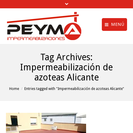
MENÚ
Aviso legal
Quiénes Somos
Tag Archives:
Política de privac
Obras Realizadas
Impermeabilización de
Política de cookie
Trabajos de
azoteas Alicante
Impermeabilización
menú creditos
Vídeos
You are here:
Home
Entries tagged with "Impermeabilización de azoteas Alicante"
Clientes
Noticias
Contactar