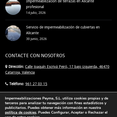
Impermeabilización de terrazas en Alicante
profesional
14 julio, 2026
Servicio de impermeabilización de cubiertas en
Alicante
30 junio, 2026
CONTACTE CON NOSOTROS
Dirección
:
Calle Joaquín Escrivá Peiró, 17 bajo izquierda, 46470
Catarroja, Valencia
Teléfono
:
961 27 03 15
Email
:
info@imperpeyma.com
Impermeabilizaciones Peyma, S.L. utiliza cookies propias y de
terceros para analizar tu navegación con fines estadísticos y
publicitarios. Puedes obtener más información en nuestra
Find us on:
política de cookies
. Puedes Configurar, Aceptar o Rechazar el