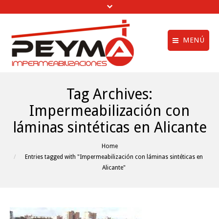
MENÚ
Aviso legal
Quiénes Somos
Tag Archives:
Política de privac
Obras Realizadas
Impermeabilización con
Política de cookie
Trabajos de
láminas sintéticas en Alicante
Impermeabilización
menú creditos
Vídeos
You are here:
Home
Entries tagged with "Impermeabilización con láminas sintéticas en
Clientes
Alicante"
Noticias
Contactar