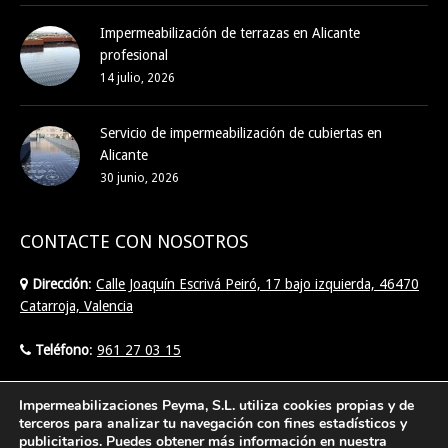
Impermeabilización de terrazas en Alicante
profesional
14 julio, 2026
Servicio de impermeabilización de cubiertas en
Alicante
30 junio, 2026
CONTACTE CON NOSOTROS
Dirección
:
Calle Joaquín Escrivá Peiró, 17 bajo izquierda, 46470
Catarroja, Valencia
Teléfono
:
961 27 03 15
Email
:
info@imperpeyma.com
Impermeabilizaciones Peyma, S.L. utiliza cookies propias y de
terceros para analizar tu navegación con fines estadísticos y
publicitarios. Puedes obtener más información en nuestra
Find us on: